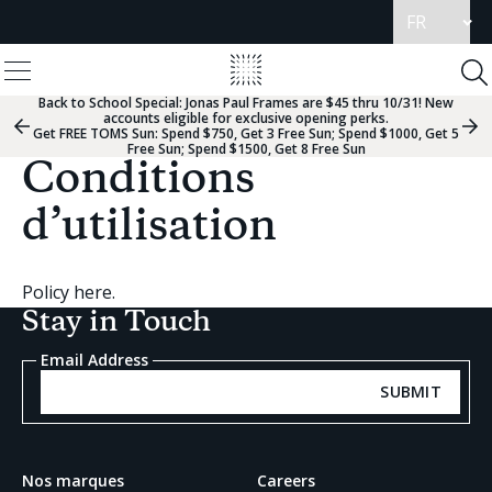
Mettre
à
jour
View
la
Homepage
Menu
langue
To
Se
Back to School Special:
Jonas Paul Frames are $45 thru 10/31! New
accounts eligible for exclusive opening perks.
Groupe
Gr
Get FREE TOMS Sun: Spend $750, Get 3 Free Sun; Spend $1000, Get 5
de
de
Free Sun; Spend $1500, Get 8 Free Sun
diapositives
dia
Conditions
précédent
sui
d’utilisation
Policy here.
Stay in Touch
Email Address
SUBMIT
Nos marques
Careers